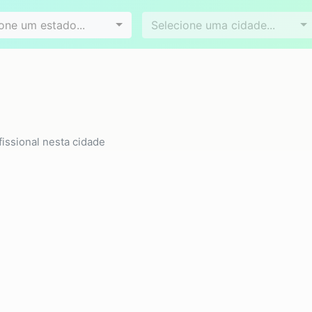
Videoconferência
Agendamento online
es
Bairros
one um estado...
Selecione uma cidade...
issional nesta cidade