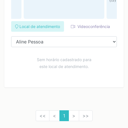
(17) 3258
Local de atendimento
Videoconferência
Sem horário cadastrado para
este local de atendimento.
<<
<
1
>
>>