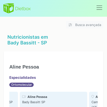
Busca avançada
Nutricionistas em
Bady Bassitt - SP
Aline Pessoa
Especialidades
Ortomolecular
Aline Pessoa
Academi
assitt SP
Bady Bassitt SP
Camilo de