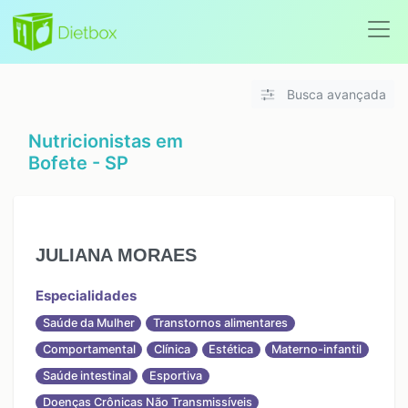
Busca avançada
Nutricionistas em
Bofete - SP
JULIANA MORAES
Especialidades
Saúde da Mulher
Transtornos alimentares
Comportamental
Clínica
Estética
Materno-infantil
Saúde intestinal
Esportiva
Doenças Crônicas Não Transmissíveis