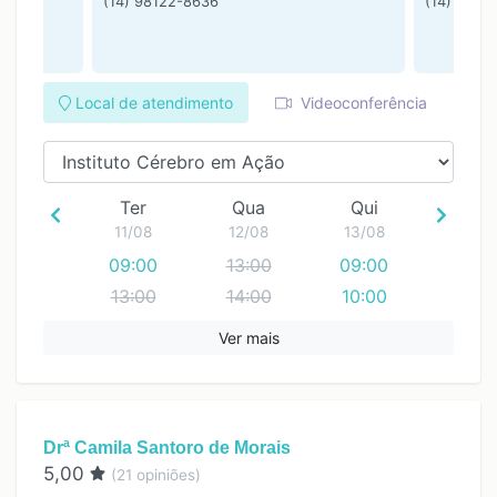
(14) 98122-8636
(14) 9811
Local de atendimento
Videoconferência
Ter
Qua
Qui
11/08
12/08
13/08
09:00
13:00
09:00
13:00
14:00
10:00
14:00
15:00
13:00
Ver mais
15:00
16:00
14:00
16:00
17:00
15:00
17:00
16:00
Drª Camila Santoro de Morais
17:00
5,00
(
21
opiniões)