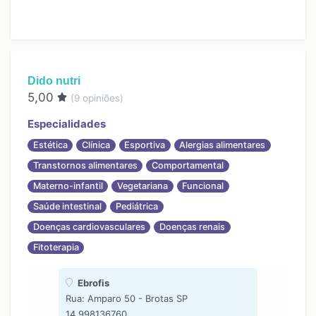
Dido nutri
5,00
(
9
opiniões)
Especialidades
Estética
Clínica
Esportiva
Alergias alimentares
Transtornos alimentares
Comportamental
Materno-infantil
Vegetariana
Funcional
Saúde intestinal
Pediátrica
Doenças cardiovasculares
Doenças renais
Fitoterapia
Ebrofis
Rua: Amparo 50 - Brotas SP
14 998136760