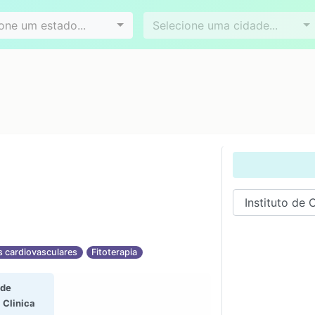
Videoconferência
Agendamento online
es
Bairros
one um estado...
Selecione uma cidade...
 cardiovasculares
Fitoterapia
 de
 Clinica