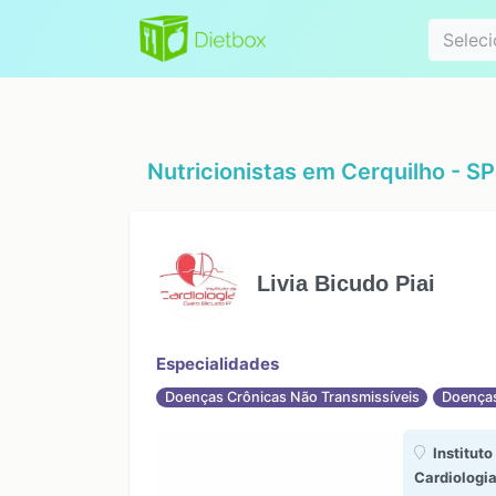
Especialidad
Seleci
Nutricionistas em
Cerquilho - SP
Livia Bicudo Piai
Especialidades
Doenças Crônicas Não Transmissíveis
Doenças
Instituto
Cardiologia