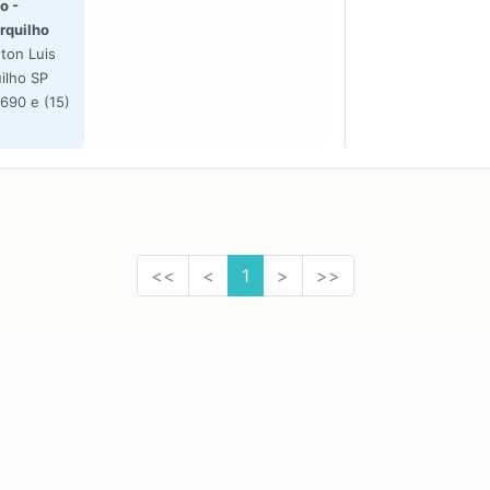
o -
rquilho
ton Luis
ilho SP
690 e (15)
<<
<
1
>
>>