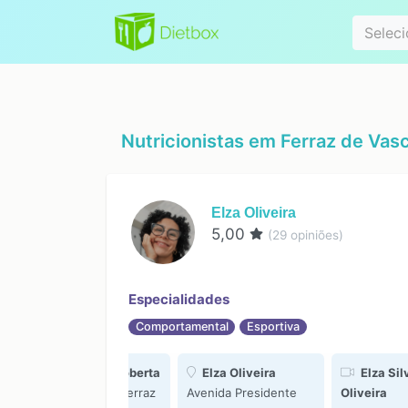
Especialidad
Seleci
Nutricionistas em
Ferraz de Vas
Elza Oliveira
5,00
(
29
opiniões)
Especialidades
Comportamental
Esportiva
Esteticista Roberta
Elza Oliveira
Elza Sil
Rua Goiás 26 - Ferraz
Avenida Presidente
Oliveira