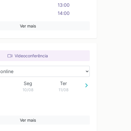
ncredo Neves 816 -
Ferraz de Vasconcelos
Avenida Presidente
13:00
rraz de Vasconcelos
SP
Tancredo Neves 816
14:00
P
(11) 97066-7687
Ferraz de Vasconce
1) 97066-7687
15:00
SP
Ver mais
11970667687
16:00
17:00
18:00
Videoconferência
Seg
Ter
10/08
11/08
Ver mais