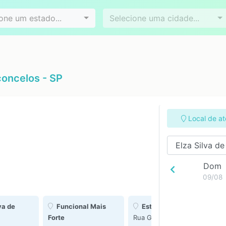
Videoconferência
Agendamento online
es
Bairros
one um estado...
Selecione uma cidade...
concelos - SP
Local de a
Dom
09/08
va de
Funcional Mais
Esteticista Roberta
Forte
Rua Goiás 26 - Ferraz
Av