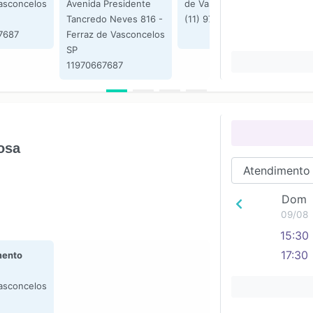
asconcelos
Avenida Presidente
de Vasconcelos SP
Ta
Tancredo Neves 816 -
(11) 97066-7687
Fe
-7687
Ferraz de Vasconcelos
S
SP
(1
11970667687
osa
Dom
09/08
15:30
17:30
ento
asconcelos