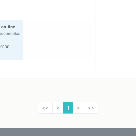
 on-line
asconcelos
-0130
<<
<
1
>
>>