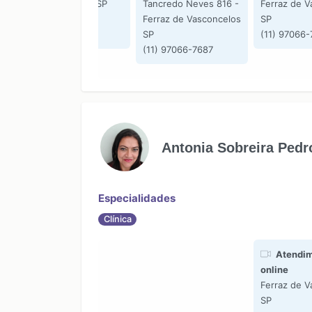
de Vasconcelos SP
Tancredo Neves 816 -
Ferraz de V
-
(11) 97066-7687
Ferraz de Vasconcelos
SP
os
SP
(11) 97066
(11) 97066-7687
Antonia Sobreira Pedr
Especialidades
Clínica
Atendim
online
Ferraz de V
SP