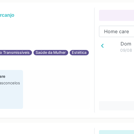
rcanjo
Dom
09/08
o Transmissíveis
Saúde da Mulher
Estética
are
asconcelos