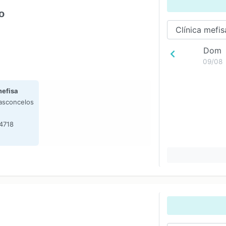
o
Dom
09/08
mefisa
asconcelos
-4718