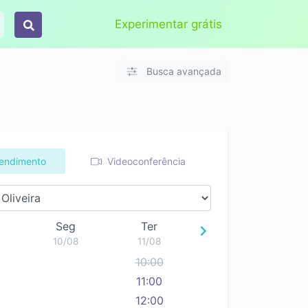
Aplicar
Limpar
Experimentar grátis
Busca avançada
tendimento
Videoconferência
Seg
Ter
10/08
11/08
10:00
11:00
Elza Oliveira
Elza Silva de
Funcional Mais
enida Presidente
Oliveira
Forte
12:00