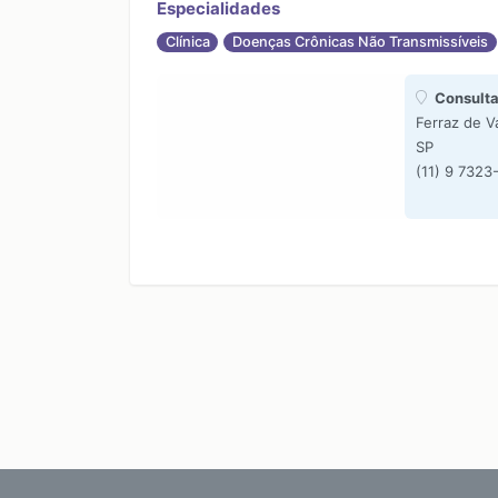
Especialidades
Clínica
Doenças Crônicas Não Transmissíveis
Consulta
Ferraz de V
SP
(11) 9 7323