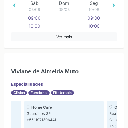
Sáb
Dom
Seg
08/08
09/08
10/08
09:00
09:00
10:00
10:00
11:00
11:00
Ver mais
12:00
13:00
14:00
15:00
Viviane de Almeida Muto
16:00
17:00
Especialidades
Clínica
Funcional
Fitoterapia
Home Care
Clinica
Guarulhos SP
Rua Dr Ra
+5511971306441
Guarulhos
+5511971