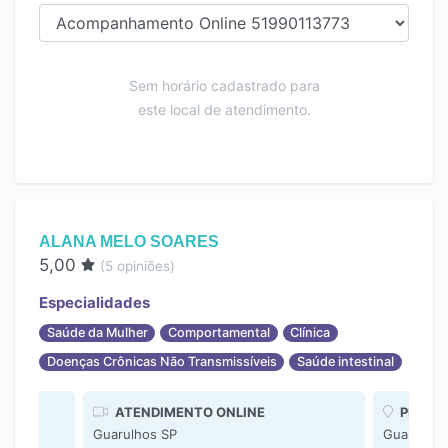
Sem horário cadastrado para
este local de atendimento.
ALANA MELO SOARES
5,00
(
5
opiniões)
Especialidades
Saúde da Mulher
Comportamental
Clínica
Doenças Crônicas Não Transmissíveis
Saúde intestinal
ATENDIMENTO ONLINE
PRESE
Guarulhos SP
Guarulhos