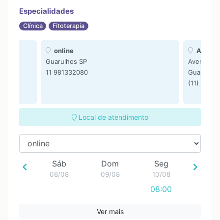
Especialidades
Clínica
Fitoterapia
online
Atendim
 197 -
Guarulhos SP
Avenida M
11 981332080
Guarulhos
(11) 9813
Local de atendimento
Sáb
Dom
Seg
08/08
09/08
10/08
08:00
Ver mais