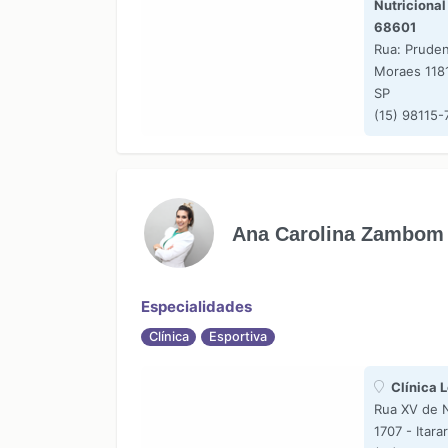
Nutriciona
68601
Rua: Prude
Moraes 1181
SP
(15) 98115-
Ana Carolina Zambom
Especialidades
Clínica
Esportiva
Clínica L
Rua XV de 
1707 - Itara