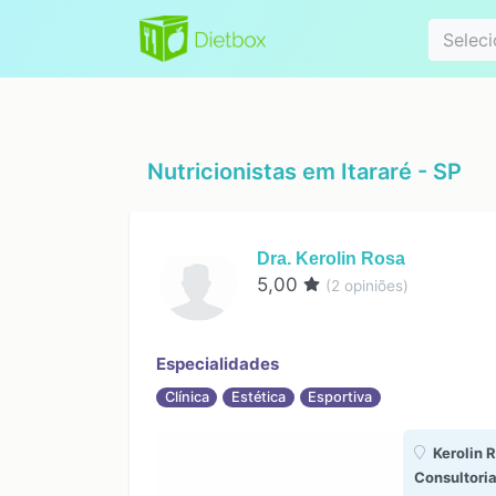
Especialidad
Seleci
Nutricionistas em
Itararé - SP
Dra. Kerolin Rosa
5,00
(
2
opiniões)
Especialidades
Clínica
Estética
Esportiva
Kerolin R
Consultori