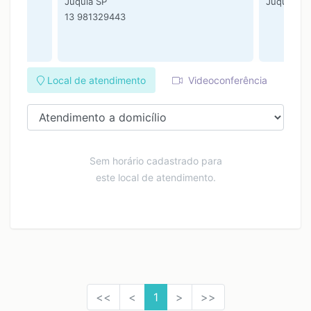
Juquiá SP
Juquiá SP
13 981329443
Local de atendimento
Videoconferência
Sem horário cadastrado para
este local de atendimento.
<<
<
1
>
>>