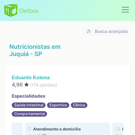
Busca avançada
Nutricionistas em
Juquiá - SP
Eduardo Kotona
4,96
(
178
opiniões)
Especialidades
Saúde intestinal
Esportiva
Clínica
Comportamental
Atendimento a domicílio
Online