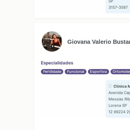
SP
3157-3587
Giovana Valerio Bust
Especialidades
Fertilidade
Funcional
Esportiva
Ortomole
Clinica 
Avenida Cap
Messias Rib
Lorena SP
12 99224 2