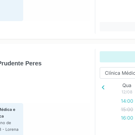
rudente Peres
Qua
12/08
14:00
15:00
Médica e
ca
16:00
ino de
 - Lorena