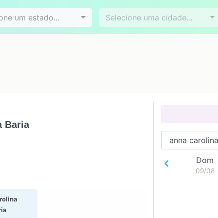
Videoconferência
Agendamento online
es
Bairros
one um estado...
Selecione uma cidade...
 Baria
Dom
09/08
rolina
ria