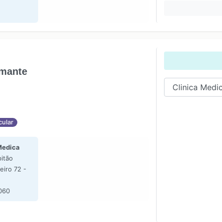
amante
cular
Medica
itão
eiro 72 -
060