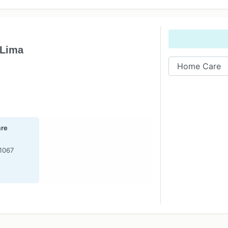
 Lima
re
-1067