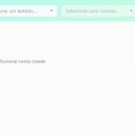
Videoconferência
Agendamento online
es
Bairros
one um estado...
Selecione uma cidade...
issional nesta cidade