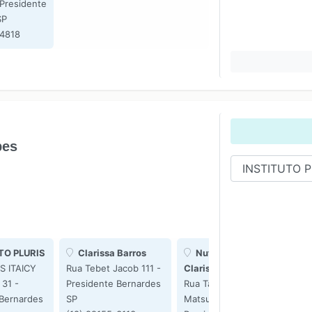
 Presidente
SP
-4818
pes
TO PLURIS
Clarissa Barros
Nutricionista
S ITAICY
Rua Tebet Jacob 111 -
Clarissa Barros
R
31 -
Presidente Bernardes
Rua Tadashi
61
 Bernardes
SP
Matsumoto 118 -
Be