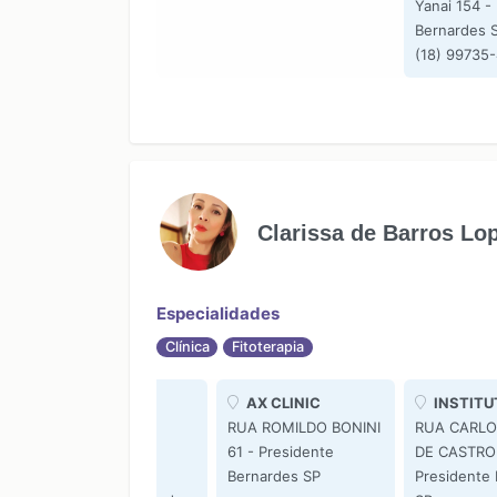
Yanai 154 -
Bernardes 
(18) 99735
Clarissa de Barros Lo
Especialidades
Clínica
Fitoterapia
Nutricionista
AX CLINIC
INSTITU
-
Clarissa Barros
RUA ROMILDO BONINI
RUA CARLO
s
Rua Tadashi
61 - Presidente
DE CASTRO 
Matsumoto 118 -
Bernardes SP
Presidente