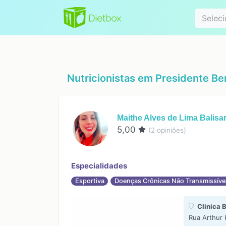
Especialidad
Seleci
Nutricionistas em
Presidente Be
Maithe Alves de Lima Balisa
5,00
(
2
opiniões)
Especialidades
Esportiva
Doenças Crônicas Não Transmissíve
Clinica 
Rua Arthur 