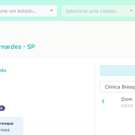
Videoconferência
Agendamento online
es
Bairros
one um estado...
Selecione uma cidade...
rnardes - SP
rdo
Dom
09/08
is
Bresque
Hidek