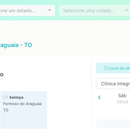
Videoconferência
Agendamento online
es
Bairros
one um estado...
Selecione uma cidade...
aguaia - TO
Local de a
ho
Sáb
kennya
08/08
Formoso do Araguaia
TO