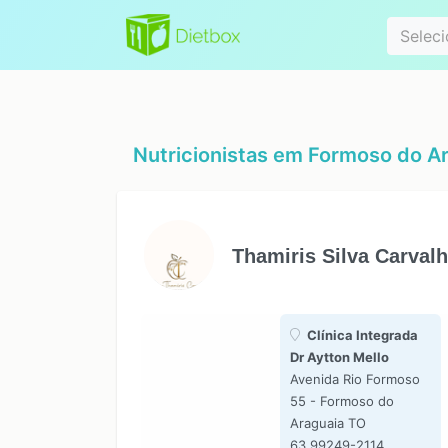
Especialidad
Seleci
Nutricionistas em
Formoso do Ar
Thamiris Silva Carval
Clínica Integrada
Dr Aytton Mello
Avenida Rio Formoso
55 - Formoso do
Araguaia TO
63 99249-2114