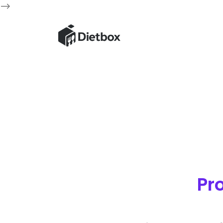
-->
Pr