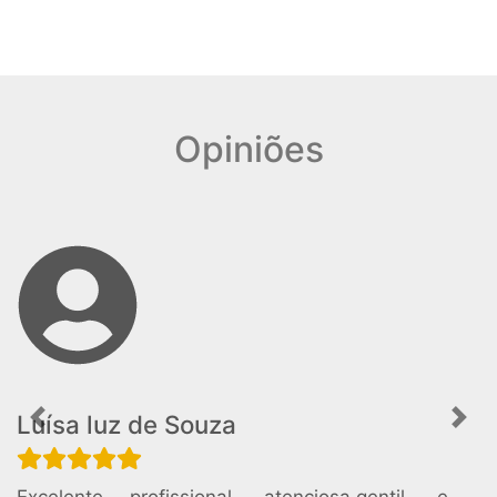
Opiniões
Luísa luz de Souza
Previous
Nex