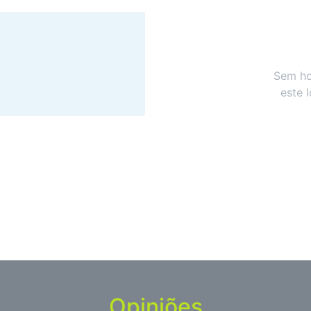
Sem ho
este 
Opiniões