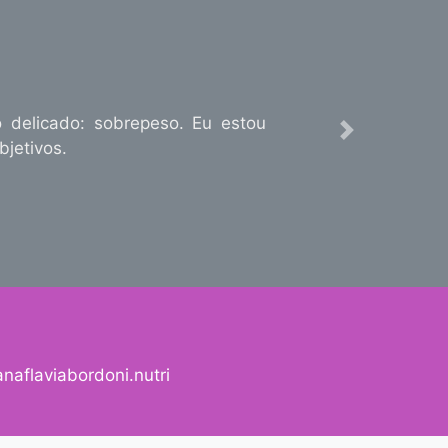
 delicado: sobrepeso. Eu estou
Next
bjetivos.
aflaviabordoni.nutri