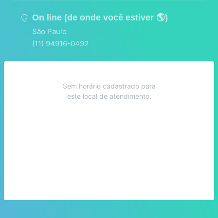
On line (de onde você estiver 🌎)
São Paulo
(11) 94916-0492
Sem horário cadastrado para
este local de atendimento.