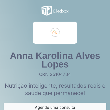
Anna Karolina Alves
Lopes
CRN 25104734
Nutrição inteligente, resultados reais e
saúde que permanece!
Agende uma consulta