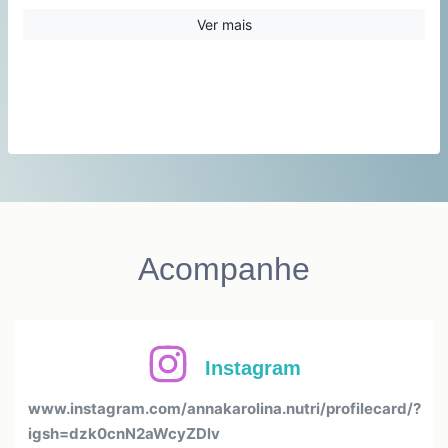
12:00
Ver mais
13:00
14:00
15:00
16:00
17:00
18:00
19:00
20:00
Acompanhe
Instagram
www.instagram.com/annakarolina.nutri/profilecard/?
igsh=dzk0cnN2aWcyZDlv