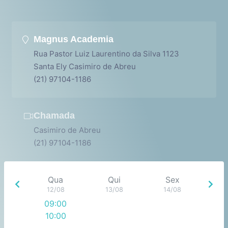
Magnus Academia
Rua Pastor Luiz Laurentino da Silva 1123
Santa Ely Casimiro de Abreu
(21) 97104-1186
Chamada
Casimiro de Abreu
(21) 97104-1186
Qua
Qui
Sex
12/08
13/08
14/08
09:00
10:00
11:00