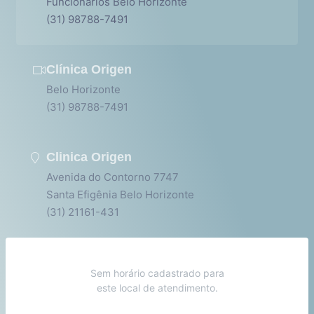
Funcionários Belo Horizonte
(31) 98788-7491
Clínica Origen
Belo Horizonte
(31) 98788-7491
Clinica Origen
Avenida do Contorno 7747
Santa Efigênia Belo Horizonte
(31) 21161-431
Sem horário cadastrado para
este local de atendimento.