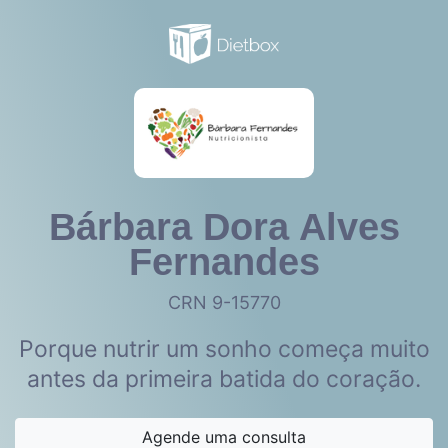
Bárbara Dora Alves
Fernandes
CRN 9-15770
Porque nutrir um sonho começa muito
antes da primeira batida do coração.
Agende uma consulta