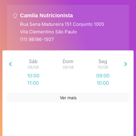
Camila Nutricionista
Rua Sena Madureira 151 Conjunto 1005
Vila Clementino São Paulo
(11) 98186-1927
Sáb
Dom
Seg
08/08
09/08
10/08
10:00
09:00
11:00
10:00
12:00
11:00
13:00
12:00
Ver mais
13:00
14:00
15:00
16:00
17:00