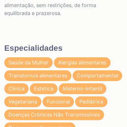
alimentação, sem restrições, de forma
equilibrada e prazerosa.
Especialidades
Saúde da Mulher
Alergias alimentares
Transtornos alimentares
Comportamental
Clínica
Estética
Materno-infantil
Vegetariana
Funcional
Pediátrica
Doenças Crônicas Não Transmissíveis