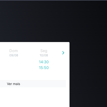
Dom
Seg
09/08
10/08
14:30
15:50
Ver mais