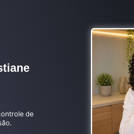
stiane
controle de
são.