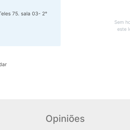
eles 75. sala 03- 2°
Sem ho
este 
dar
Opiniões