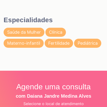
Especialidades
Saúde da Mulher
Clínica
Materno-infantil
Fertilidade
Pediátrica
Agende uma consulta
com Daiana Jandre Medina Alves
Selecione o local de atendimento