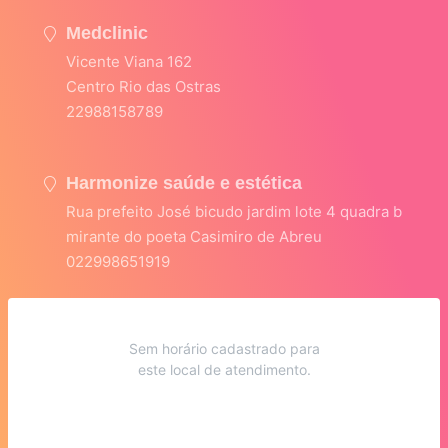
Medclinic
Vicente Viana 162
Centro Rio das Ostras
22988158789
Harmonize saúde e estética
Rua prefeito José bicudo jardim lote 4 quadra b
mirante do poeta Casimiro de Abreu
022998651919
Sem horário cadastrado para
este local de atendimento.