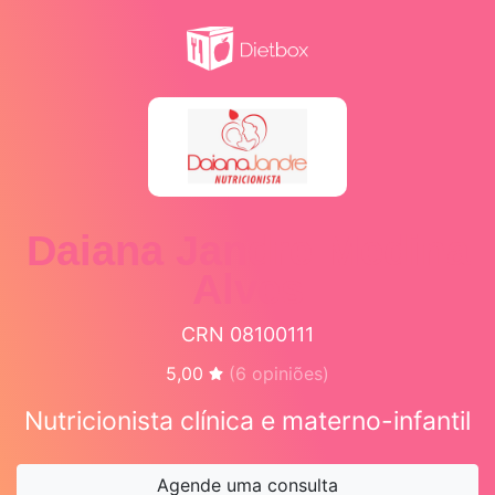
Daiana Jandre Medina
Alves
CRN 08100111
5,00
(
6
opiniões)
Nutricionista clínica e materno-infantil
Agende uma consulta