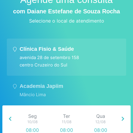
com Daiane Estefane de Souza Rocha
Selecione o local de atendimento
Clínica Fisio & Saúde
avenida 28 de setembro 158
centro Cruzeiro do Sul
Academia Japiim
Mâncio Lima
Seg
Ter
Qua
10/08
11/08
12/08
08:00
08:00
08:00