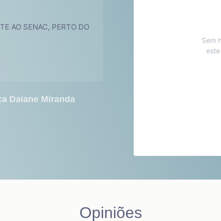
NTE AO SENAC, PERTO DO
Sem h
este
ica Daiane Miranda
Opiniões