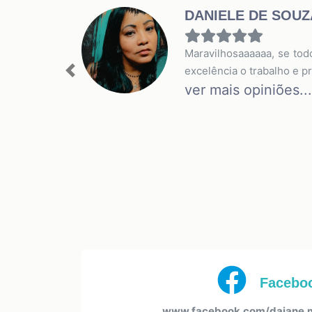
DANIELE DE SOU
Maravilhosaaaaaa, se todo
excelência o trabalho e 
Previous
ver mais opiniões...
Facebo
www.facebook.com/daiane.m