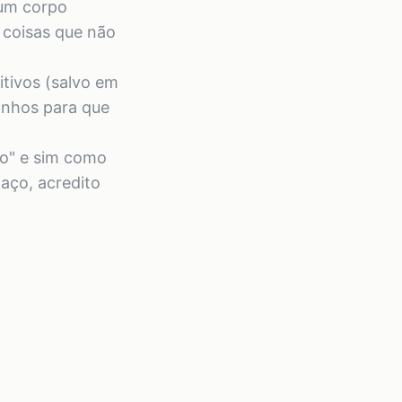
"um corpo
s coisas que não
tivos (salvo em
minhos para que
co" e sim como
aço, acredito