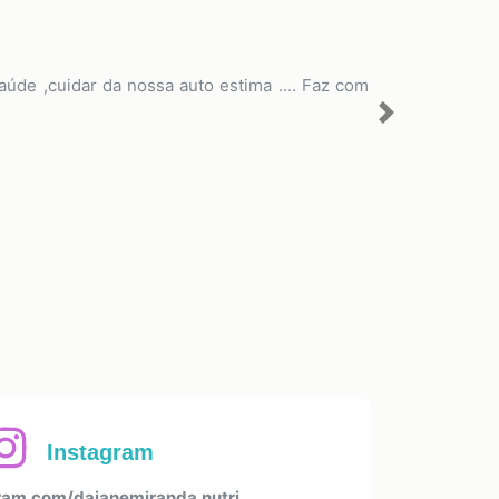
aúde ,cuidar da nossa auto estima .... Faz com
Next
Instagram
am.com/daianemiranda.nutri