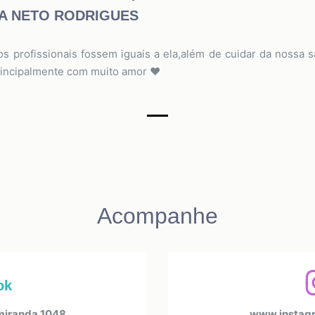
ZA NETO RODRIGUES
s profissionais fossem iguais a ela,além de cuidar da nossa s
principalmente com muito amor ♥️
Acompanhe
ok
iranda.1048
www.instagr