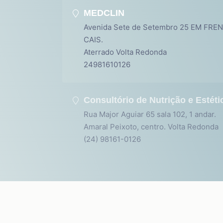
MEDCLIN
Avenida Sete de Setembro 25 EM FRE
CAIS.
Aterrado Volta Redonda
24981610126
Consultório de Nutrição e Estét
Rua Major Aguiar 65 sala 102, 1 andar.
Amaral Peixoto, centro. Volta Redonda
(24) 98161-0126