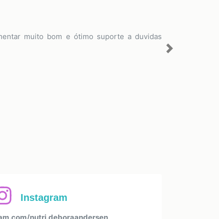
limentar muito bom e ótimo suporte a duvidas
Next
Instagram
am.com/nutri.deboraandersen