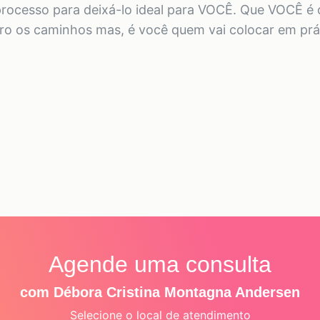
 processo para deixá-lo ideal para VOCÊ. Que VOCÊ é
tro os caminhos mas, é você quem vai colocar em prá
Agende uma consulta
com Débora Cristina Montagna Andersen
Selecione o local de atendimento