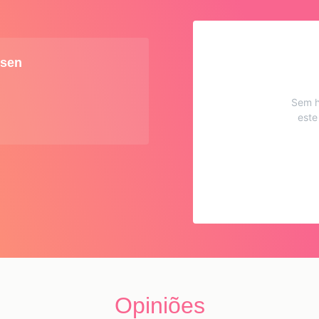
rsen
Sem h
este
Opiniões