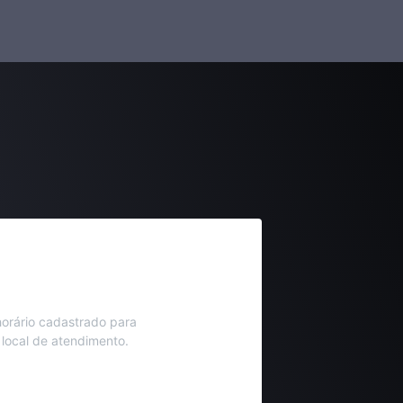
orário cadastrado para
 local de atendimento.