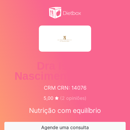
Dra Isathai
Nascimento Arruda
CRM CRN: 14076
5,00
(
2
opiniões)
Nutrição com equilíbrio
Agende uma consulta