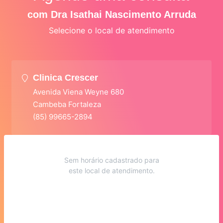
com Dra Isathai Nascimento Arruda
Selecione o local de atendimento
Clinica Crescer
Avenida Viena Weyne 680
Cambeba Fortaleza
(85) 99665-2894
Sem horário cadastrado para
este local de atendimento.