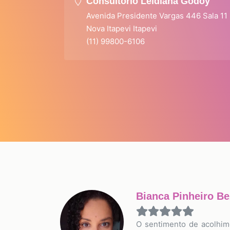
Consultório Leidiana Godoy
Avenida Presidente Vargas 446 Sala 11
Nova Itapevi Itapevi
(11) 99800-6106
Bianca Pinheiro Be
O sentimento de acolhim