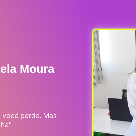
aela Moura
o você perde. Mas
nha"