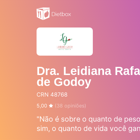
Dra. Leidiana Raf
de Godoy
CRN 48768
5,00
(
38
opiniões)
"Não é sobre o quanto de pes
sim, o quanto de vida você ga