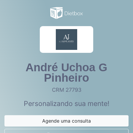
André Uchoa G
Pinheiro
CRM 27793
Personalizando sua mente!
Agende uma consulta