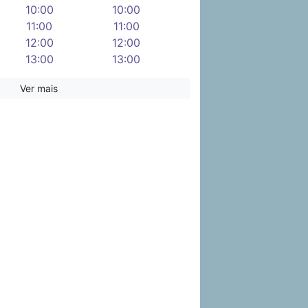
10:00
10:00
11:00
11:00
12:00
12:00
13:00
13:00
14:00
14:00
Ver mais
15:00
15:00
16:00
16:00
17:00
17:00
18:00
18:00
19:00
19:00
20:00
20:00