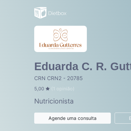
Eduarda C. R. Gut
CRN CRN2 - 20785
5,00
(
1
opinião)
Nutricionista
Agende uma consulta