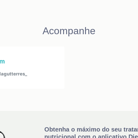
Acompanhe
am
agutterres_
Obtenha o máximo do seu trat
nutricional com o aplicativo Di