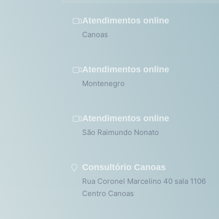
Atendimentos online
Canoas
Atendimentos online
Montenegro
Atendimentos online
São Raimundo Nonato
Consultório Canoas
Rua Coronel Marcelino 40 sala 1106
Centro Canoas