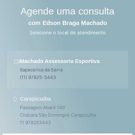
Agende uma consulta
com Edson Braga Machado
Selecione o local de atendimento
Machado Assessoria Esportiva
Itapecerica da Serra
(11) 97825-3443
Carapicuíba
Passagem Abaré 140
Chácara São Domingos Carapicuíba
11 978253443