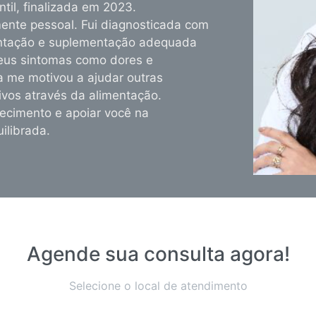
til, finalizada em 2023.
ente pessoal. Fui diagnosticada com
entação e suplementação adequada
eus sintomas como dores e
ia me motivou a ajudar outras
ivos através da alimentação.
ecimento e apoiar você na
ilibrada.
Agende sua consulta agora!
Selecione o local de atendimento