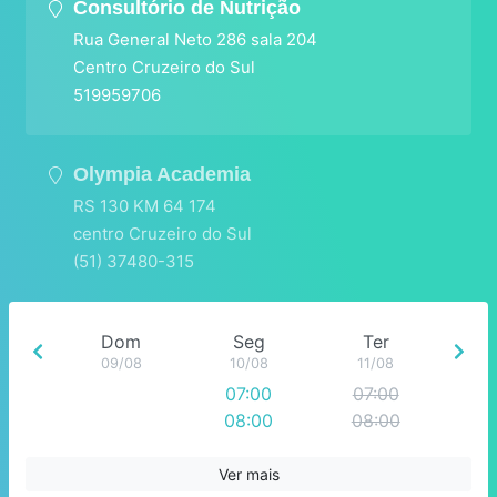
Consultório de Nutrição
Rua General Neto 286 sala 204
Centro Cruzeiro do Sul
519959706
Olympia Academia
RS 130 KM 64 174
centro Cruzeiro do Sul
(51) 37480-315
Dom
Seg
Ter
09/08
10/08
11/08
07:00
07:00
08:00
08:00
09:00
09:00
10:00
10:00
Ver mais