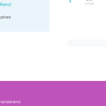
 Ranci
07/08
çalves
rnandaranci