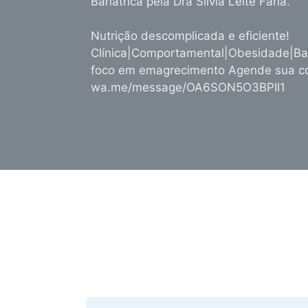
Bariátrica pela Dra Silvia Leite Faria.
Nutrição descomplicada e eficiente!
Clínica|Comportamental|Obesidade|Bar
foco em emagrecimento Agende sua co
wa.me/message/OA6SON5O3BPII1