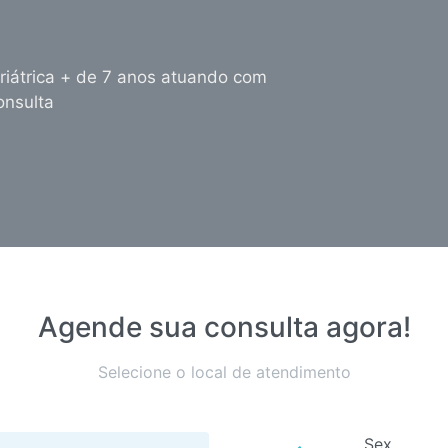
iátrica + de 7 anos atuando com
nsulta
Agende sua consulta agora!
Selecione o local de atendimento
Sex