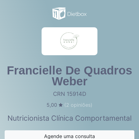
Francielle De Quadros
Weber
CRN 15914D
5,00
(
2
opiniões)
Nutricionista Clínica Comportamental
Agende uma consulta