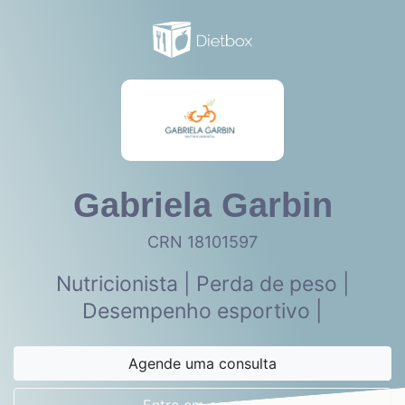
Gabriela Garbin
CRN 18101597
Nutricionista | Perda de peso |
Desempenho esportivo |
Agende uma consulta