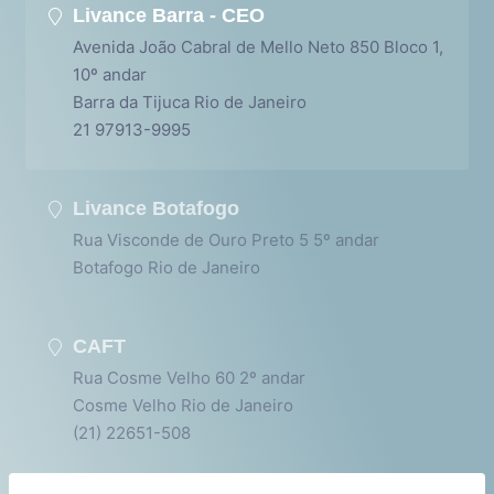
Livance Barra - CEO
Avenida João Cabral de Mello Neto 850 Bloco 1,
10º andar
Barra da Tijuca Rio de Janeiro
21 97913-9995
Livance Botafogo
Rua Visconde de Ouro Preto 5 5º andar
Botafogo Rio de Janeiro
CAFT
Rua Cosme Velho 60 2º andar
Cosme Velho Rio de Janeiro
(21) 22651-508