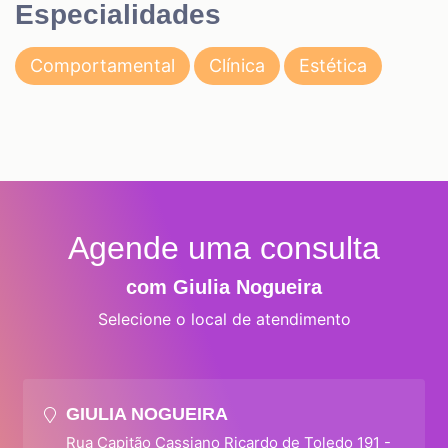
Especialidades
Comportamental
Clínica
Estética
Agende uma consulta
com Giulia Nogueira
Selecione o local de atendimento
GIULIA NOGUEIRA
Rua Capitão Cassiano Ricardo de Toledo 191 -