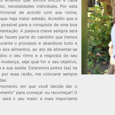
ois entendo que somos únicos e cada
, necessidades individuais. Por esta
tricional de acordo com sua rotina,
a que haja maior adesão. Acredito que a
 possível para a conquista de uma boa
imentação. A palavra chave sempre será
s não fazem parte do caminho que iremos
z durante o processo e abandone todo e
 aos alimentos, ao ato de alimentar-se
ados o seu ritmo e a resposta do seu
mudança, seja qual for o seu objetivo,
 a sua saúde. Estaremos juntos (as) na
 por essa razão, me colocarei sempre
idas.
 momento em que você decide dar o
momento" para começar ou recomeçar! O
 será o seu maior e mais importante