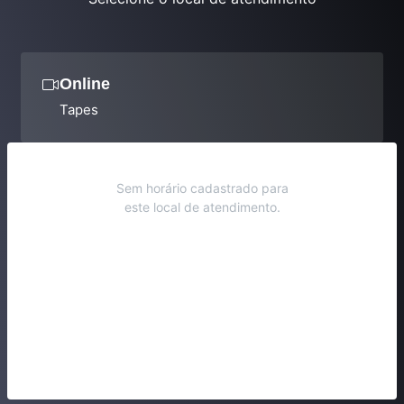
Online
Tapes
Sem horário cadastrado para
este local de atendimento.