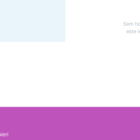
Sem ho
este 
ieri