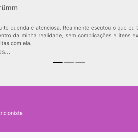
Grümm
muito querida e atenciosa. Realmente escutou o que eu
entro da minha realidade, sem complicações e itens e
ltas com ela.
s...
icionista