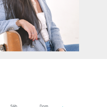
Sáb
Dom