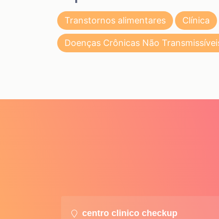
Transtornos alimentares
Clínica
Doenças Crônicas Não Transmissívei
centro clinico checkup