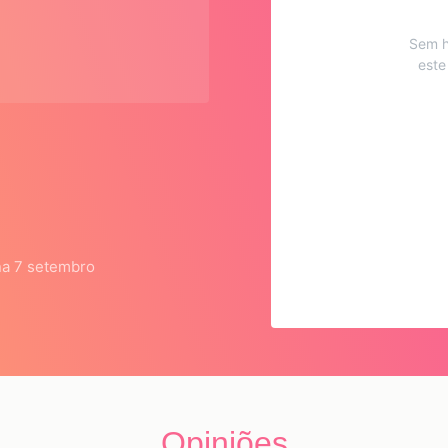
Sem h
este
na 7 setembro
Opiniões