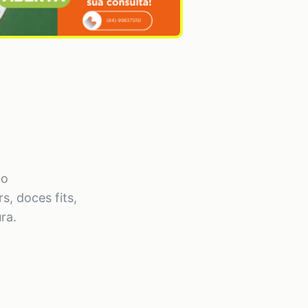
to
, doces fits,
ra.