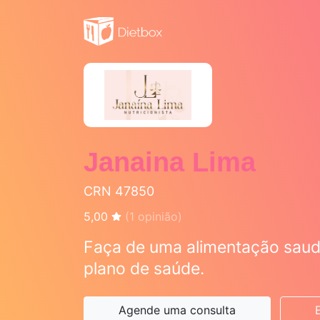
Janaina Lima
CRN 47850
5,00
(
1
opinião)
Faça de uma alimentação saud
plano de saúde.
Agende uma consulta