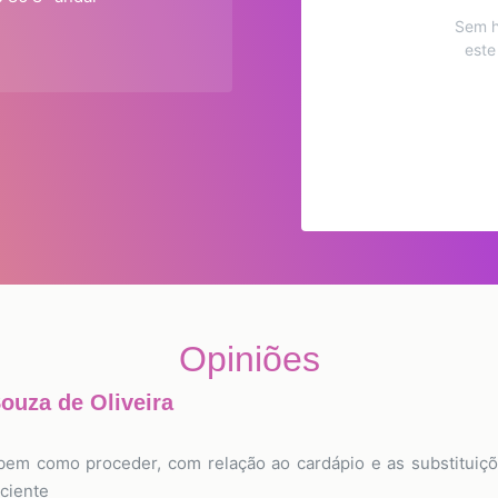
Sem h
este
Opiniões
ouza de Oliveira
a bem como proceder, com relação ao cardápio e as substitui
ciente