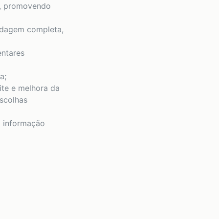
o, promovendo
ordagem completa,
entares
a;
ite e melhora da
scolhas
à informação