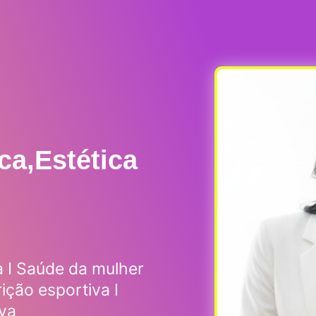
ica,Estética
 I Saúde da mulher
ição esportiva I
va