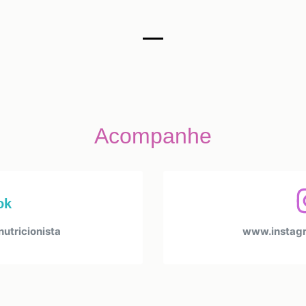
Acompanhe
ok
tricionista
www.instagr