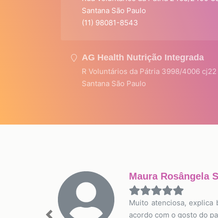
Santana São Paulo
(11) 98081-8543
AG Health Nutrição Integrada
R Voluntários da Pátria 3998/4006 cj22
Santana São Paulo
Maura Rosângela S
Muito atenciosa, explic
acordo com o gosto do pa