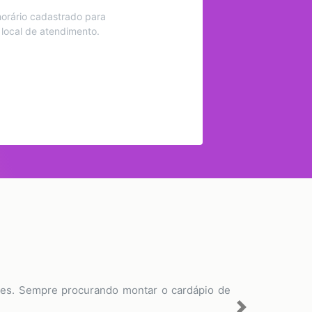
orário cadastrado para
 local de atendimento.
ções. Sempre procurando montar o cardápio de