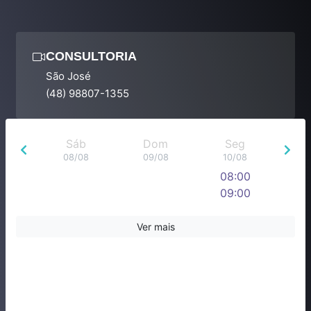
CONSULTORIA
São José
(48) 98807-1355
Sáb
Dom
Seg
08/08
09/08
10/08
08:00
09:00
10:00
11:00
Ver mais
12:00
13:00
14:00
15:00
16:00