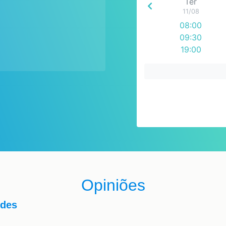
Ter
11/08
08:00
09:30
19:00
Opiniões
ndes