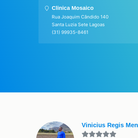
Clinica Mosaico
Rua Joaquim Cândido 140
Santa Luzia Sete Lagoas
(31) 99935-8461
Vinicius Regis Me