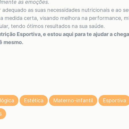
palmente as emoções.
dequado as suas necessidades nutricionais e ao seu
a medida certa, visando melhora na performance, m
ar, tendo ótimos resultados na sua saúde.
rição Esportiva, e estou aqui para te ajudar a cheg
cê mesmo.
lógica
Estética
Materno-infantil
Esportiva
s