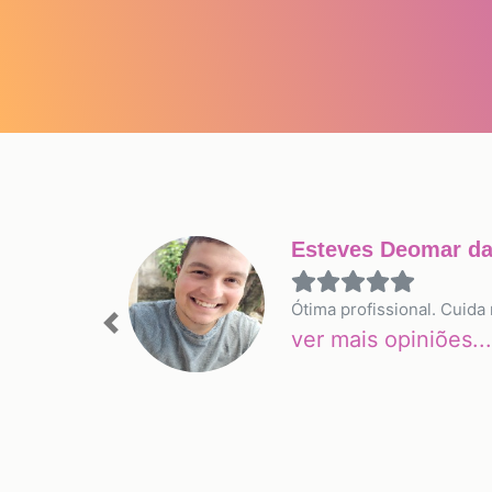
Esteves Deomar d
Ótima profissional. Cuida
Previous
ver mais opiniões...