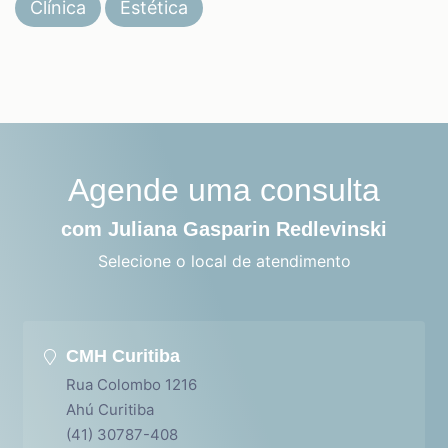
Clínica
Estética
Agende uma consulta
com Juliana Gasparin Redlevinski
Selecione o local de atendimento
CMH Curitiba
Rua Colombo 1216
Ahú Curitiba
(41) 30787-408