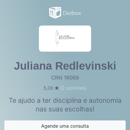
Juliana Redlevinski
CRN 16069
5,00
(
2
opiniões)
Te ajudo a ter disciplina e autonomia
nas suas escolhas!
Agende uma consulta