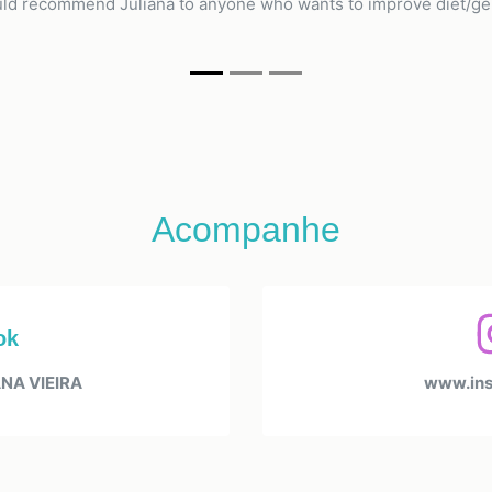
uld recommend Juliana to anyone who wants to improve diet/gen
Acompanhe
ok
NA VIEIRA
www.ins