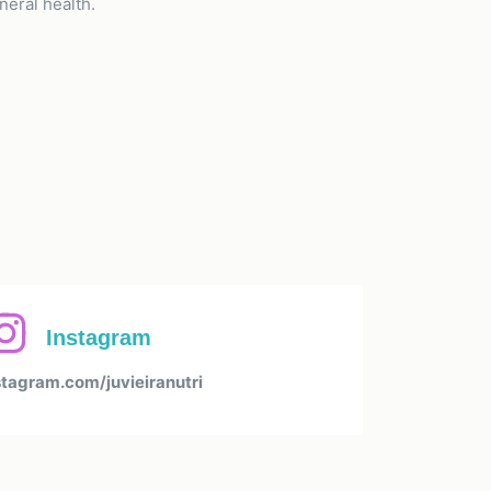
eral health.
Instagram
tagram.com/juvieiranutri